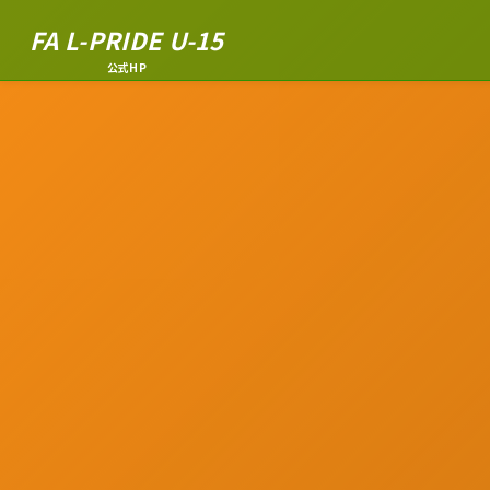
FA L-PRIDE U-15
公式HP