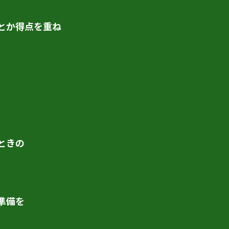
とか得点を重ね
。
ときの
準備を