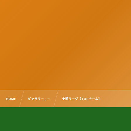
HOME
ギャラリー , …
支部リーグ【TOPチーム】