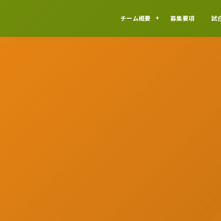
チーム概要
募集要項
試