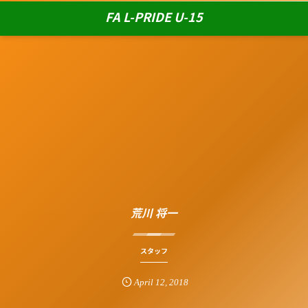
FA L-PRIDE U-15
荒川 将一
スタッフ
April
12
,
2018