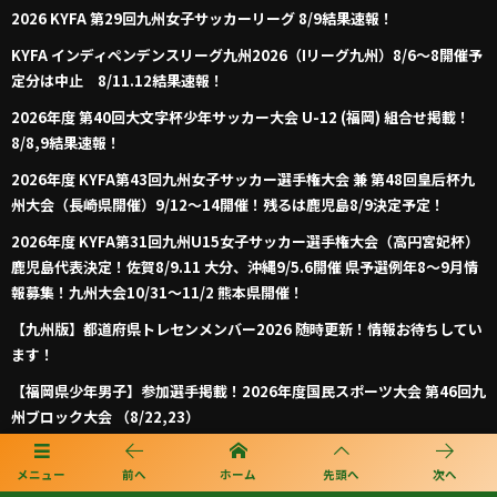
2026 KYFA 第29回九州女子サッカーリーグ 8/9結果速報！
KYFA インディペンデンスリーグ九州2026（Iリーグ九州）8/6～8開催予
定分は中止 8/11.12結果速報！
2026年度 第40回大文字杯少年サッカー大会 U-12 (福岡) 組合せ掲載！
8/8,9結果速報！
2026年度 KYFA第43回九州女子サッカー選手権大会 兼 第48回皇后杯九
州大会（長崎県開催）9/12～14開催！残るは鹿児島8/9決定予定！
2026年度 KYFA第31回九州U15女子サッカー選手権大会（高円宮妃杯）
鹿児島代表決定！佐賀8/9.11 大分、沖縄9/5.6開催 県予選例年8～9月情
報募集！九州大会10/31～11/2 熊本県開催！
【九州版】都道府県トレセンメンバー2026 随時更新！情報お待ちしてい
ます！
【福岡県少年男子】参加選手掲載！2026年度国民スポーツ大会 第46回九
州ブロック大会 （8/22,23）
メニュー
前へ
ホーム
先頭へ
次へ