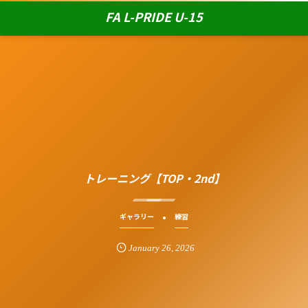
FA L-PRIDE U-15
トレーニング【TOP・2nd】
ギャラリー
練習
January
26
,
2026