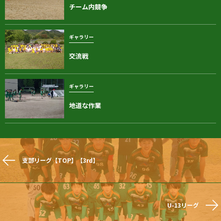
チーム内競争
ギャラリー
交流戦
ギャラリー
地道な作業
支部リーグ【TOP】【3rd】
U-13リーグ