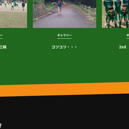
ー
ギャラリー
三昧
コツコツ・・・
2nd
報