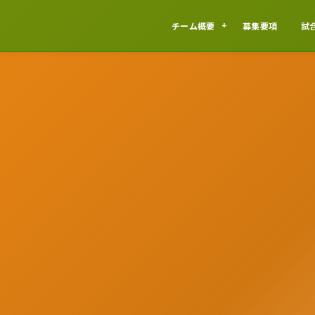
チーム概要
募集要項
試