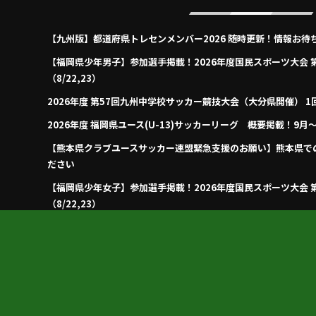
【九州版】都道府県トレセンメンバー2026 随時更新！情報お待
【福岡県少年男子】参加選手掲載！2026年度国民スポーツ大会 
（8/22,23）
2026年度 第57回九州中学校サッカー競技大会（大分県開催） 1
2026年度 福岡県ユース(U-13)サッカーリーグ 概要掲載！9
【熊本県クラブユースサッカー連盟緊急支援のお願い】熊本県で
ださい
【福岡県少年女子】参加選手掲載！2026年度国民スポーツ大会 
（8/22,23）
2026年度 KYFA第43回九州女子サッカー選手権大会 兼 第48
～14開催！8/4宮崎県代表決定、残り鹿児島8/9決定予定！
2026年度 第38回九州ジュニア U-11 サッカー大会（新人戦）福岡
合せ募集
2026年度 JFA第50回全日本U-12サッカー選手権大会福岡県中