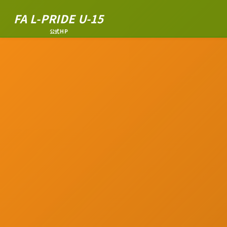
FA L-PRIDE U-15
公式HP