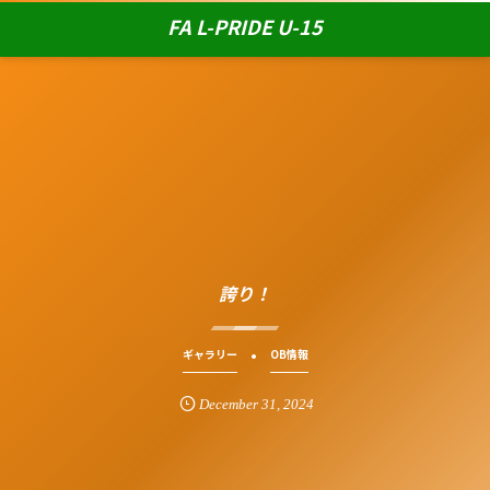
FA L-PRIDE U-15
誇り！
ギャラリー
OB情報
December
31
,
2024