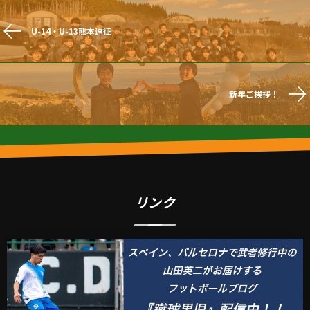
U-14・U-13熊本遠征
新年ご挨拶！
リンク