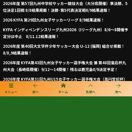
2026年度 第57回九州中学校サッカー競技大会（大分県開催）準決勝、5
位決定1回戦 8/8結果掲載！決勝･第5代表決定戦8/9結果速報！
2026 KYFA 第29回九州女子サッカーリーグ 8/9結果速報！
KYFA インディペンデンスリーグ九州2026（Iリーグ九州）8/6～8開催予
定分は中止 8/11.12結果速報！
2026年度 第40回大文字杯少年サッカー大会 U-12 (福岡) 組合せ掲載！
8/8,9結果速報！
2026年度 KYFA第43回九州女子サッカー選手権大会 兼 第48回皇后杯九
州大会（長崎県開催）9/12～14開催！残るは鹿児島8/9決定予定！
2026年度 KYFA第31回九州U15女子サッカー選手権大会（高円宮妃杯）
鹿児島代表決定！佐賀8/9.11 大分、沖縄9/5.6開催 県予選例年8～9月情
メニュー
前へ
ホーム
先頭へ
次へ
報募集！九州大会10/31～11/2 熊本県開催！
【九州版】都道府県トレセンメンバー2026 随時更新！情報お待ちしてい
ます！
【福岡県少年男子】参加選手掲載！2026年度国民スポーツ大会 第46回九
州ブロック大会 （8/22,23）