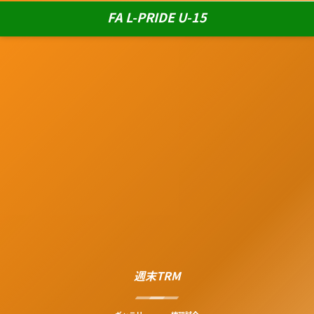
FA L-PRIDE U-15
週末TRM