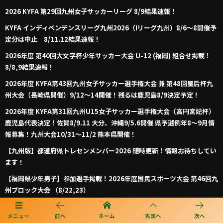
2026 KYFA 第29回九州女子サッカーリーグ 8/9結果速報！
KYFA インディペンデンスリーグ九州2026（Iリーグ九州）8/6～8開催予
定分は中止 8/11.12結果速報！
2026年度 第40回大文字杯少年サッカー大会 U-12 (福岡) 組合せ掲載！
8/8,9結果速報！
2026年度 KYFA第43回九州女子サッカー選手権大会 兼 第48回皇后杯九
州大会（長崎県開催）9/12～14開催！残るは鹿児島8/9決定予定！
2026年度 KYFA第31回九州U15女子サッカー選手権大会（高円宮妃杯）
鹿児島代表決定！佐賀8/9.11 大分、沖縄9/5.6開催 県予選例年8～9月情
報募集！九州大会10/31～11/2 熊本県開催！
【九州版】都道府県トレセンメンバー2026 随時更新！情報お待ちしてい
ます！
【福岡県少年男子】参加選手掲載！2026年度国民スポーツ大会 第46回九
州ブロック大会 （8/22,23）
メニュー
前へ
ホーム
先頭へ
次へ