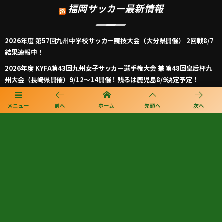
福岡サッカー最新情報
2026年度 第57回九州中学校サッカー競技大会（大分県開催） 2回戦8/7
結果速報中！
2026年度 KYFA第43回九州女子サッカー選手権大会 兼 第48回皇后杯九
州大会（長崎県開催）9/12～14開催！残るは鹿児島8/9決定予定！
2026年度 KYFA第31回九州U15女子サッカー選手権大会（高円宮妃杯）
メニュー
前へ
ホーム
先頭へ
次へ
鹿児島代表決定！佐賀8/9.11 大分、沖縄9/5.6開催 県予選例年8～9月情
報募集！九州大会10/31～11/2 熊本県開催！
【九州版】都道府県トレセンメンバー2026 随時更新！情報お待ちしてい
ます！
【福岡県少年男子】参加選手掲載！2026年度国民スポーツ大会 第46回九
州ブロック大会 （8/22,23）
KYFA インディペンデンスリーグ九州2026（Iリーグ九州）8/6～8開催予
定分は中止 次回8/11.12
2026年度 福岡県ユース(U-13)サッカーリーグ 概要掲載！9月～11月開