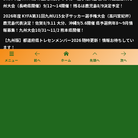
州大会（長崎県開催）9/12～14開催！残るは鹿児島8/9決定予定！
2026年度 KYFA第31回九州U15女子サッカー選手権大会（高円宮妃杯）
鹿児島代表決定！佐賀8/9.11 大分、沖縄9/5.6開催 県予選例年8～9月情
報募集！九州大会10/31～11/2 熊本県開催！
【九州版】都道府県トレセンメンバー2026 随時更新！情報お待ちしてい
ます！
【福岡県少年男子】参加選手掲載！2026年度国民スポーツ大会 第46回九
メニュー
前へ
ホーム
先頭へ
次へ
州ブロック大会 （8/22,23）
プライバシーポリシー
利用規約
個人情報保護方針