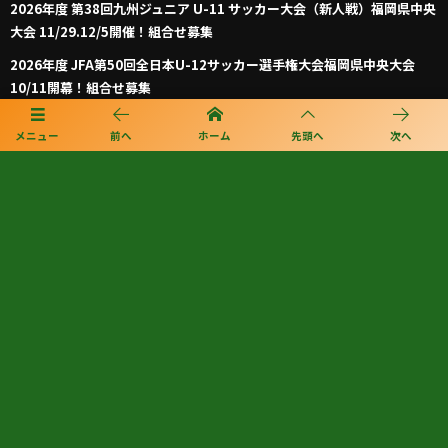
2026年度 第38回九州ジュニア U-11 サッカー大会（新人戦）福岡県中央
大会 11/29.12/5開催！組合せ募集
2026年度 JFA第50回全日本U-12サッカー選手権大会福岡県中央大会
10/11開幕！組合せ募集
2026年度 第105回全国高校サッカー選手権福岡大会 第ニ次予選 9/26～
メニュー
前へ
ホーム
先頭へ
次へ
開催！大会概要掲載！組合せ募集 8/28抽選会
プライバシーポリシー
利用規約
個人情報保護方針