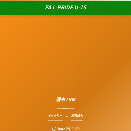
FA L-PRIDE U-15
週末TRM
ギャラリー
練習試合
June
28
,
2023