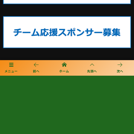
福岡サッカー最新情報
メニュー
前へ
ホーム
先頭へ
次へ
2026年度 国民スポーツ大会 第46回九州ブロック大会サッカー競技 少年
女子（鹿児島開催） 8/22.23開催！大会概要･組合せ掲載！メンバー情報
掲載
2026年度 国民スポーツ大会 第46回九州ブロック大会サッカー競技 少年
男子 8/22.23開催！大会概要・組合せ掲載！メンバー情報掲載！
2026年度 第57回九州中学校サッカー競技大会（大分県開催）準決勝、5