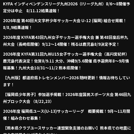
KYFA インディペンデンスリーグ九州2026（Iリーグ九州）8/6～8開催予
定分は中止 8/11.12結果速報！
2026年度 第40回大文字杯少年サッカー大会 U-12 (福岡) 組合せ掲載！
8/8,9結果速報！
2026年度 KYFA第43回九州女子サッカー選手権大会 兼 第48回皇后杯九
州大会（長崎県開催）9/12～14開催！残るは鹿児島8/9決定予定！
2026年度 KYFA第31回九州U15女子サッカー選手権大会（高円宮妃杯）
鹿児島代表決定！佐賀8/9.11 大分、沖縄9/5.6開催 県予選例年8～9月情
報募集！九州大会10/31～11/2 熊本県開催！
【九州版】都道府県トレセンメンバー2026 随時更新！情報お待ちしてい
ます！
【福岡県少年男子】参加選手掲載！2026年度国民スポーツ大会 第46回九
州ブロック大会 （8/22,23）
2026年度 福岡県ユース(U-13)サッカーリーグ 概要掲載！9月～11月開
催！組み合わせ募集！
【熊本県クラブユースサッカー連盟緊急支援のお願い】熊本県での地震に