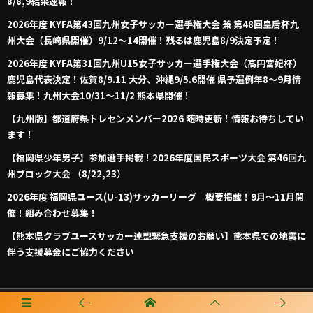
8/8,9結果速報！
2026年度 KYFA第43回九州女子サッカー選手権大会 兼 第48回皇后杯九
州大会（長崎県開催）9/12～14開催！残るは鹿児島8/9決定予定！
2026年度 KYFA第31回九州U15女子サッカー選手権大会（高円宮妃杯）
鹿児島代表決定！佐賀8/9.11 大分、沖縄9/5.6開催 県予選例年8～9月情
報募集！九州大会10/31～11/2 熊本県開催！
【九州版】都道府県トレセンメンバー2026 随時更新！情報お待ちしてい
ます！
【福岡県少年男子】参加選手掲載！2026年度国民スポーツ大会 第46回九
州ブロック大会 （8/22,23）
2026年度 福岡県ユース(U-13)サッカーリーグ 概要掲載！9月～11月開
催！組み合わせ募集！
【熊本県クラブユースサッカー連盟緊急支援のお願い】熊本県での地震に
伴う支援募金にご協力ください
プライバシーポリシー