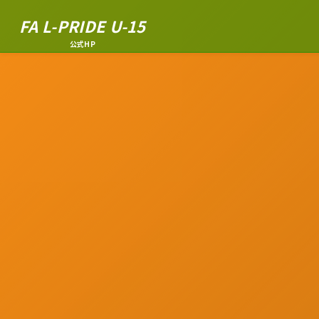
FA L-PRIDE U-15
公式HP