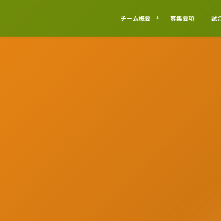
チーム概要
募集要項
試