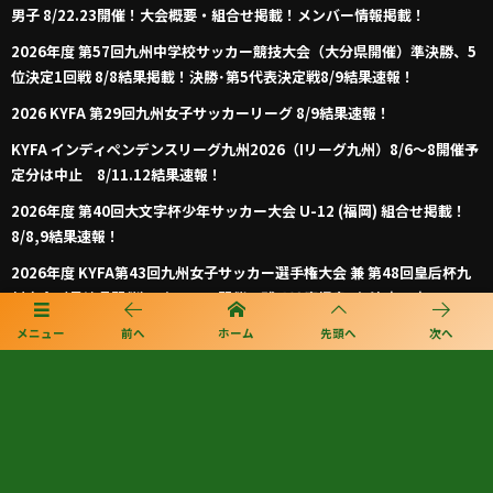
男子 8/22.23開催！大会概要・組合せ掲載！メンバー情報掲載！
2026年度 第57回九州中学校サッカー競技大会（大分県開催）準決勝、5
位決定1回戦 8/8結果掲載！決勝･第5代表決定戦8/9結果速報！
2026 KYFA 第29回九州女子サッカーリーグ 8/9結果速報！
KYFA インディペンデンスリーグ九州2026（Iリーグ九州）8/6～8開催予
定分は中止 8/11.12結果速報！
2026年度 第40回大文字杯少年サッカー大会 U-12 (福岡) 組合せ掲載！
8/8,9結果速報！
2026年度 KYFA第43回九州女子サッカー選手権大会 兼 第48回皇后杯九
州大会（長崎県開催）9/12～14開催！残るは鹿児島8/9決定予定！
2026年度 KYFA第31回九州U15女子サッカー選手権大会（高円宮妃杯）
メニュー
前へ
ホーム
先頭へ
次へ
鹿児島代表決定！佐賀8/9.11 大分、沖縄9/5.6開催 県予選例年8～9月情
報募集！九州大会10/31～11/2 熊本県開催！
【九州版】都道府県トレセンメンバー2026 随時更新！情報お待ちしてい
ます！
【福岡県少年男子】参加選手掲載！2026年度国民スポーツ大会 第46回九