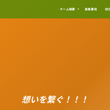
チーム概要
募集要項
試
想いを繋ぐ！！！