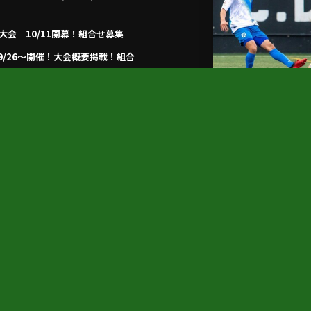
央大会 10/11開幕！組合せ募集
 9/26～開催！大会概要掲載！組合
岡) 優勝はペラーダ大川！結果判明分
プライバシーポリシー
利用規約
個人情報保護方針
©
2020 - 2026
FA L-PRIDE