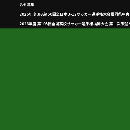
合せ募集
2026年度 JFA第50回全日本U-12サッカー選手権大会福岡県中
2026年度 第105回全国高校サッカー選手権福岡大会 第ニ次予選
せ募集 8/28抽選会
優勝写真掲載！2026年度 千代カップ U-12 サッカー大会 (福
掲載！順位トーナメント・予選リーグ結果募集！