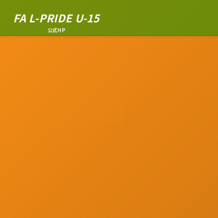
FA L-PRIDE U-15
公式HP