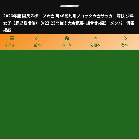
2026年度 国民スポーツ大会 第46回九州ブロック大会サッカー競技 少年
女子（鹿児島開催） 8/22.23開催！大会概要･組合せ掲載！メンバー情報
掲載
2026年度 国民スポーツ大会 第46回九州ブロック大会サッカー競技 少年
メニュー
前へ
ホーム
先頭へ
次へ
男子 8/22.23開催！大会概要・組合せ掲載！メンバー情報掲載！
2026年度 第57回九州中学校サッカー競技大会（大分県開催）準決勝、5
位決定1回戦 8/8結果掲載！決勝･第5代表決定戦8/9結果速報！
2026 KYFA 第29回九州女子サッカーリーグ 8/9結果速報！
KYFA インディペンデンスリーグ九州2026（Iリーグ九州）8/6～8開催予
定分は中止 8/11.12結果速報！
2026年度 第40回大文字杯少年サッカー大会 U-12 (福岡) 組合せ掲載！
8/8,9結果速報！
2026年度 KYFA第43回九州女子サッカー選手権大会 兼 第48回皇后杯九
州大会（長崎県開催）9/12～14開催！残るは鹿児島8/9決定予定！
2026年度 KYFA第31回九州U15女子サッカー選手権大会（高円宮妃杯）