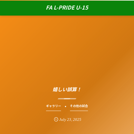
FA L-PRIDE U-15
嬉しい誤算！
ギャラリー
その他の試合
July
23
,
2025