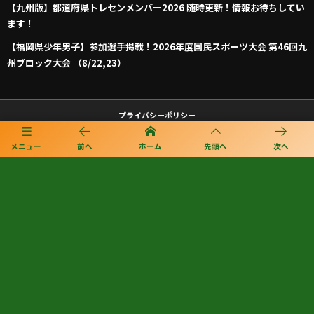
【九州版】都道府県トレセンメンバー2026 随時更新！情報お待ちしてい
ます！
【福岡県少年男子】参加選手掲載！2026年度国民スポーツ大会 第46回九
州ブロック大会 （8/22,23）
プライバシーポリシー
メニュー
前へ
ホーム
先頭へ
次へ
利用規約
個人情報保護方針