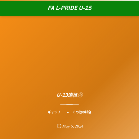
FA L-PRIDE U-15
U-13遠征③
ギャラリー
その他の試合
May
6
,
2024