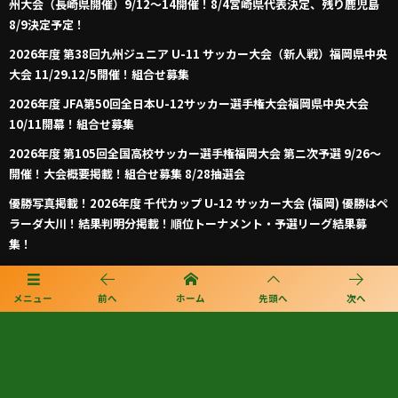
州大会（長崎県開催）9/12～14開催！8/4宮崎県代表決定、残り鹿児島
8/9決定予定！
2026年度 第38回九州ジュニア U-11 サッカー大会（新人戦）福岡県中央
大会 11/29.12/5開催！組合せ募集
2026年度 JFA第50回全日本U-12サッカー選手権大会福岡県中央大会
10/11開幕！組合せ募集
2026年度 第105回全国高校サッカー選手権福岡大会 第ニ次予選 9/26～
開催！大会概要掲載！組合せ募集 8/28抽選会
優勝写真掲載！2026年度 千代カップ U-12 サッカー大会 (福岡) 優勝はペ
ラーダ大川！結果判明分掲載！順位トーナメント・予選リーグ結果募
集！
メニュー
前へ
ホーム
先頭へ
次へ
プライバシーポリシー
利用規約
個人情報保護方針