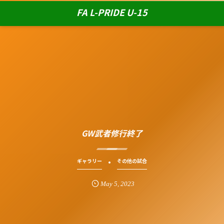
FA L-PRIDE U-15
GW武者修行終了
ギャラリー
その他の試合
May
5
,
2023