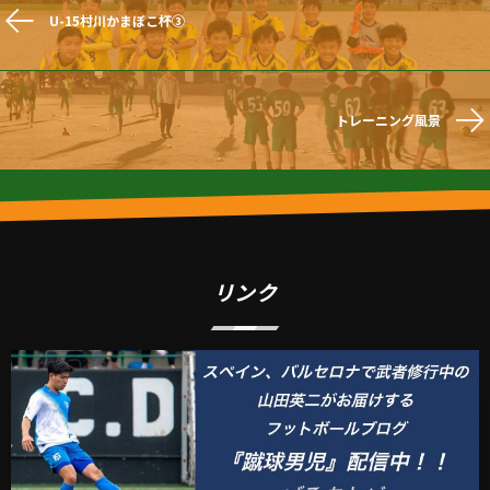
U-15村川かまぼこ杯③
トレーニング風景
リンク