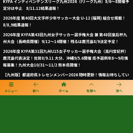
KYFA インディペンデンスリーグ九州2026（Iリーグ九州）8/6～8開催予
定分は中止 8/11.12結果速報！
2026年度 第40回大文字杯少年サッカー大会 U-12 (福岡) 組合せ掲載！
8/8,9結果速報！
2026年度 KYFA第43回九州女子サッカー選手権大会 兼 第48回皇后杯九
州大会（長崎県開催）9/12～14開催！残るは鹿児島8/9決定予定！
2026年度 KYFA第31回九州U15女子サッカー選手権大会（高円宮妃杯）
鹿児島代表決定！佐賀8/9.11 大分、沖縄9/5.6開催 県予選例年8～9月情
報募集！九州大会10/31～11/2 熊本県開催！
【九州版】都道府県トレセンメンバー2026 随時更新！情報お待ちしてい
ます！
【福岡県少年男子】参加選手掲載！2026年度国民スポーツ大会 第46回九
メニュー
前へ
ホーム
先頭へ
次へ
州ブロック大会 （8/22,23）
プライバシーポリシー