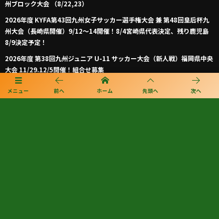
州ブロック大会 （8/22,23）
2026年度 KYFA第43回九州女子サッカー選手権大会 兼 第48回皇后杯九
州大会（長崎県開催）9/12～14開催！8/4宮崎県代表決定、残り鹿児島
8/9決定予定！
2026年度 第38回九州ジュニア U-11 サッカー大会（新人戦）福岡県中央
大会 11/29.12/5開催！組合せ募集
2026年度 JFA第50回全日本U-12サッカー選手権大会福岡県中央大会
メニュー
前へ
ホーム
先頭へ
次へ
10/11開幕！組合せ募集
プライバシーポリシー
利用規約
個人情報保護方針